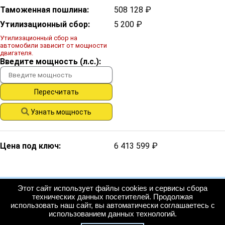
Таможенная пошлина:
508 128 ₽
Утилизационный сбор:
5 200 ₽
Утилизационный сбор на
автомобили зависит от мощности
двигателя.
Введите мощность (л.с.):
Пересчитать
Узнать мощность
Цена под ключ:
6 413 599 ₽
Этот сайт использует файлы cookies и сервисы сбора
технических данных посетителей. Продолжая
Расчёты на сайте приблизительные и носят информационный характер. За
использовать наш сайт, вы автоматически соглашаетесь с
точным расчётом обращайтесь к менеджеру.
использованием данных технологий.
Мы предлагаем большой выбор легковых автомобилей в отличном